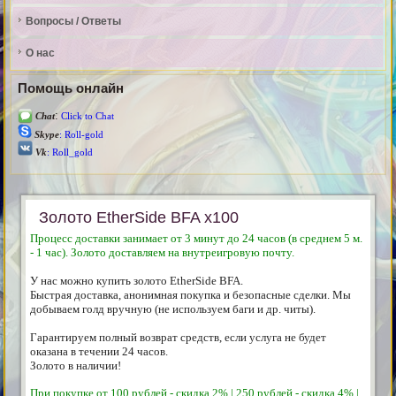
Вопросы / Ответы
О нас
Помощь онлайн
:
Chat
Click to Chat
Skype
: Roll-gold
Vk
: Roll_gold
Золото EtherSide BFA x100
Процесс доставки занимает от 3 минут до 24 часов (в среднем 5 м.
- 1 час). Золото доставляем на внутреигровую почту.
У нас можно купить золото
EtherSide BFA.
Быстрая доставка, анонимная покупка и безопасные сделки. Мы
добываем голд вручную (не используем баги и др. читы).
Гарантируем полный возврат средств, если услуга не будет
оказана в течении 24 часов.
Золото в наличии!
При покупке от 100 рублей - скидка 2% | 250 рублей - скидка 4% |